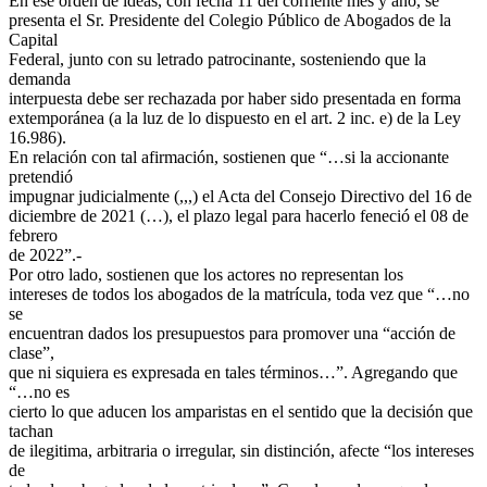
En ese orden de ideas, con fecha 11 del corriente mes y año, se
presenta el Sr. Presidente del Colegio Público de Abogados de la
Capital
Federal, junto con su letrado patrocinante, sosteniendo que la
demanda
interpuesta debe ser rechazada por haber sido presentada en forma
extemporánea (a la luz de lo dispuesto en el art. 2 inc. e) de la Ley
16.986).
En relación con tal afirmación, sostienen que “…si la accionante
pretendió
impugnar judicialmente (,,,) el Acta del Consejo Directivo del 16 de
diciembre de 2021 (…), el plazo legal para hacerlo feneció el 08 de
febrero
de 2022”.-
Por otro lado, sostienen que los actores no representan los
intereses de todos los abogados de la matrícula, toda vez que “…no
se
encuentran dados los presupuestos para promover una “acción de
clase”,
que ni siquiera es expresada en tales términos…”. Agregando que
“…no es
cierto lo que aducen los amparistas en el sentido que la decisión que
tachan
de ilegitima, arbitraria o irregular, sin distinción, afecte “los intereses
de