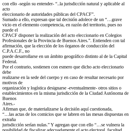
con ello -según su entender- “..la jurisdicción natural y aplicable al
acto
eleccionario de autoridades públicas del CPACF”.
Sumado a ello, expresan que tal decisión adolece de un “…grave
vicio en el elemento competencia, en razón del territorio, pues no
puede el
CPACF disponer la realización del acto eleccionario en Colegios
Profesionales de la Provincia de Buenos Aires.”. Entienden con tal
afirmación, que la elección de los órganos de conducción del
C.P.A.C.F., no
puede desarrollarse en un ámbito geográfico distinto al de la Capital
Federal.
Por el contrario, sostienen con esmero que dicho acto eleccionario
debe
realizarse en la sede del cuerpo y en caso de resultar necesario por
motivos de
organización y logística designarse -eventualmente- otros sitios o
establecimientos en la misma jurisdicción de la Ciudad Autónoma de
Buenos
Aires.-
Afirman que, de materializarse la decisión aquí cuestionada,
“…las actas de los comicios que se labren en las mesas dispuestas en
extraña
jurisdicción serían nulas.” Y agregan que con ello “…se vulnera la
posibilidad de fiscalizar adecuadamente el acto electoral, facultad