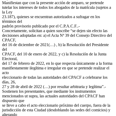
Manifiestan que con la presente acción de amparo, se pretende
tutelar los intereses de todos los abogados de la matrícula (sujetos a
la Ley
23.187), quienes se encuentran autorizados a sufragar en los
términos del
padrón provisorio publicado por el C.P.A.C.F..-
Concretamente, solicitan a quien suscribe “se dejen sin efecto las
decisiones adoptadas en: a) el Acta Nª 39 del Consejo Directivo del
CPACF,
del 16 de diciembre de 2021(…) , b) la Resolución del Presidente
del
CPACF, del 10 de enero de 2022, y c) la Resolución de la Junta
Electoral,
del 17 de febrero de 2022, en lo que respecta únicamente a la forma
manifiestamente ilegítima e irregular en que se pretende realizar el
acto
eleccionario de todas las autoridades del CPACF a celebrarse los
días, 26,
27 y 28 de abril de 2022 (…) por resultar arbitraria y legítima”.-
Sostienen los presentantes, que mediante los instrumentos
mencionados ut supra, las actuales autoridades del CPACF han
dispuesto que
se lleve a cabo el acto eleccionario próximo del cuerpo, fuera de la
jurisdicción de esta Ciudad (desdoblando las sedes del comicios) y
alterando