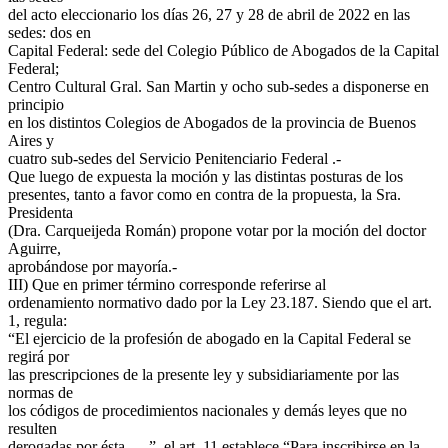
del acto eleccionario los días 26, 27 y 28 de abril de 2022 en las
sedes: dos en
Capital Federal: sede del Colegio Público de Abogados de la Capital
Federal;
Centro Cultural Gral. San Martin y ocho sub-sedes a disponerse en
principio
en los distintos Colegios de Abogados de la provincia de Buenos
Aires y
cuatro sub-sedes del Servicio Penitenciario Federal .-
Que luego de expuesta la moción y las distintas posturas de los
presentes, tanto a favor como en contra de la propuesta, la Sra.
Presidenta
(Dra. Carqueijeda Román) propone votar por la moción del doctor
Aguirre,
aprobándose por mayoría.-
III) Que en primer término corresponde referirse al
ordenamiento normativo dado por la Ley 23.187. Siendo que el art.
1, regula:
“El ejercicio de la profesión de abogado en la Capital Federal se
regirá por
las prescripciones de la presente ley y subsidiariamente por las
normas de
los códigos de procedimientos nacionales y demás leyes que no
resulten
derogadas por ésta…. ”, el art. 11 establece “Para inscribirse en la